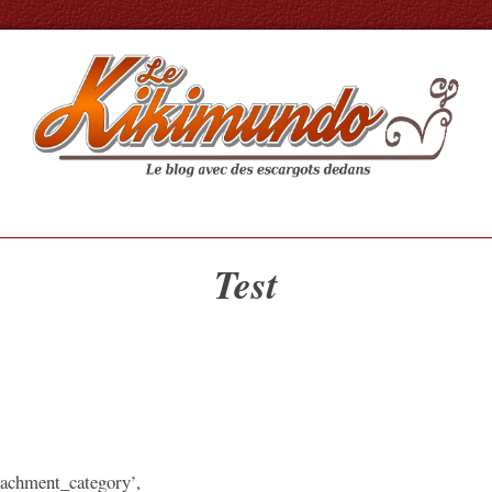
Test
tachment_category’,