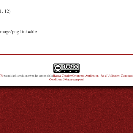
1, 12)
age/png link=file
TF)
est mis à disposition selon les termes de la
licence Creative Commons Attribution - Pas d’Utilisation Commerci
Conditions 3.0 non transposé
.