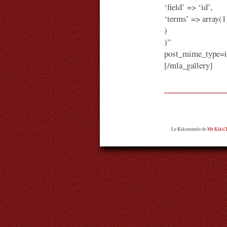
‘field’ => ‘id’,
‘terms’ => array(1
)
)”
post_mime_type=im
[/mla_gallery]
Le Kikimundo
de
Mr Kiki(