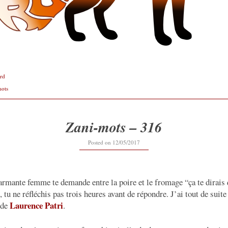
rd
mots
Zani-mots – 316
12/09/2019
Posted on
12/05/2017
rmante femme te demande entre la poire et le fromage “ça te dirais 
 tu ne réfléchis pas trois heures avant de répondre. J’ai tout de suite
Laurence Patri
 de
.