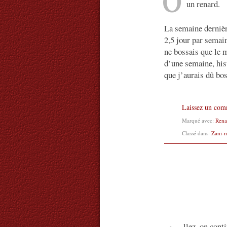
O
un renard.
La semaine dernièr
2,5 jour par semai
ne bossais que le m
d’une semaine, hist
que j’aurais dû bo
Laissez un com
Marqué avec:
Rena
Classé dans:
Zani-
llez, on cont