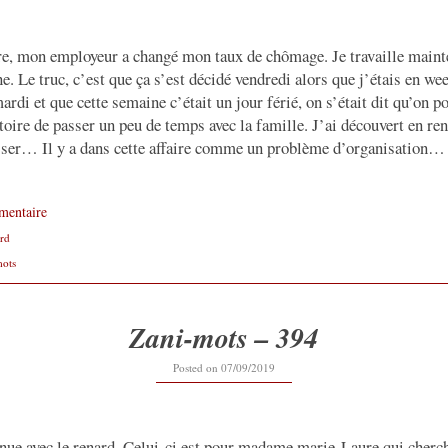
e, mon employeur a changé mon taux de chômage. Je travaille maint
ne. Le truc, c’est que ça s’est décidé vendredi alors que j’étais en 
ardi et que cette semaine c’était un jour férié, on s’était dit qu’on p
oire de passer un peu de temps avec la famille. J’ai découvert en ren
sser… Il y a dans cette affaire comme un problème d’organisation…
mentaire
rd
mots
Zani-mots – 394
22/09/2019
Posted on
07/09/2019
inue avec le renard. Celui-ci est pour madame marie-Laure qui cherc