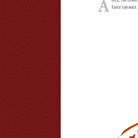
A
faire tatoue