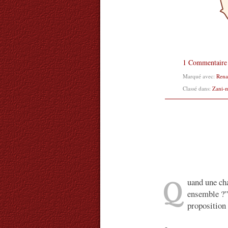
1 Commentaire
Marqué avec:
Rena
Classé dans:
Zani-
Q
uand une cha
ensemble ?”,
proposition