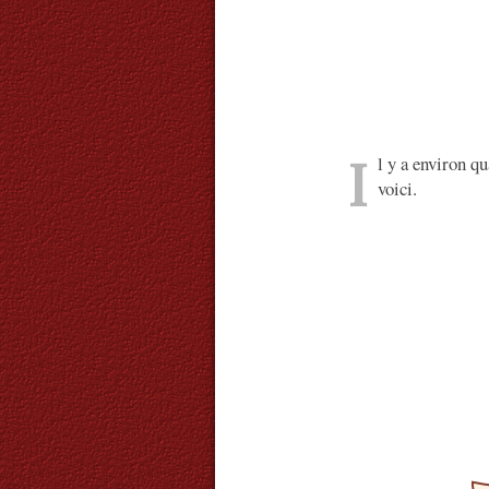
I
l y a environ q
voici.