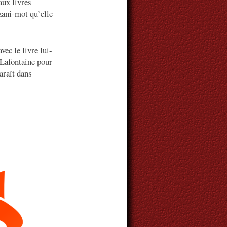
aux livres
 zani-mot qu’elle
ec le livre lui-
 Lafontaine pour
araît dans