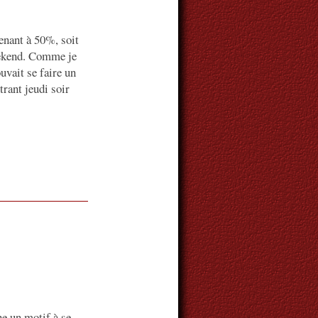
enant à 50%, soit
weekend. Comme je
ouvait se faire un
trant jeudi soir
he un motif à se