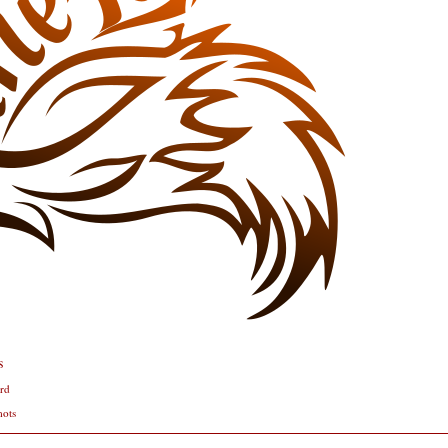
s
rd
mots