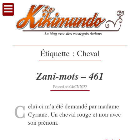
Voir
le
contenu
Étiquette :
Cheval
Zani-mots – 461
04/07/2022
Posted on
04/07/2022
C
elui-ci m’a été demandé par madame
Cyriane. Un cheval rouge et noir avec
son prénom.