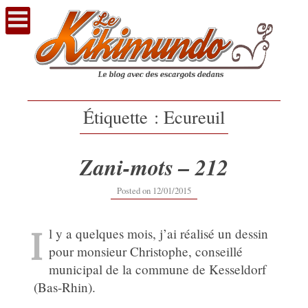
Voir
le
contenu
Étiquette :
Ecureuil
Zani-mots – 212
12/09/2019
Posted on
12/01/2015
I
l y a quelques mois, j’ai réalisé un dessin
pour monsieur Christophe, conseillé
municipal de la commune de Kesseldorf
(Bas-Rhin).