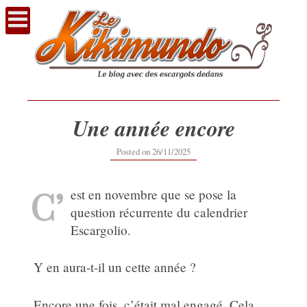
Voir
le
contenu
Une année encore
26/11/2025
Posted on
26/11/2025
C’
est en novembre que se pose la
question récurrente du calendrier
Escargolio.
Y en aura-t-il un cette année ?
Encore une fois, c’était mal engagé. Cela