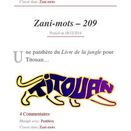
Classé dans:
Zani-mots
Zani-mots – 209
12/09/2019
Posted on
18/12/2014
U
Livre de la jungle
ne panthère du
pour
Titouan…
4 Commentaires
Marqué avec:
Panthère
Classé dans:
Zani-mots