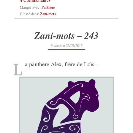
Marqué avec:
Panthère
Classé dans:
Zani-mots
Zani-mots – 243
12/09/2019
Posted on
23/07/2015
L
a panthère Alex, frère de Loïs…