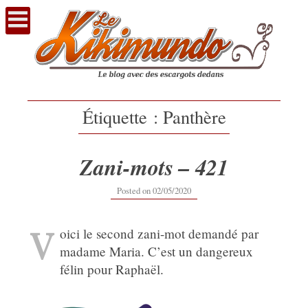
Voir
le
contenu
Étiquette :
Panthère
Zani-mots – 421
02/05/2020
Posted on
02/05/2020
V
oici le second zani-mot demandé par
madame Maria. C’est un dangereux
félin pour Raphaël.