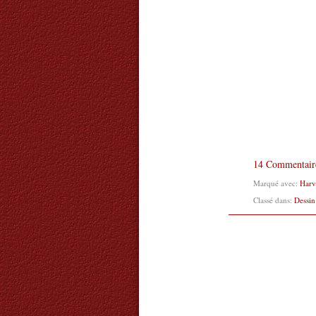
14 Commentair
Marqué avec:
Harv
Classé dans:
Dessin