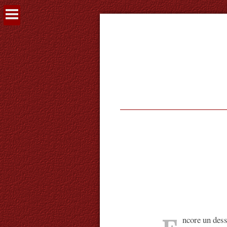
Voir
le
contenu
ncore un des