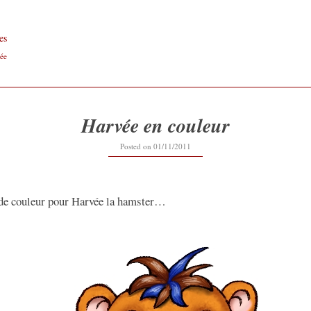
es
ée
Harvée en couleur
Posted on
01/11/2011
 de couleur pour Harvée la hamster…