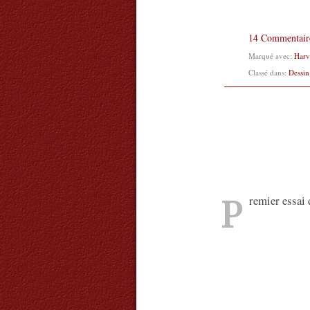
14 Commentair
Marqué avec:
Harv
Classé dans:
Dessin
P
remier essai