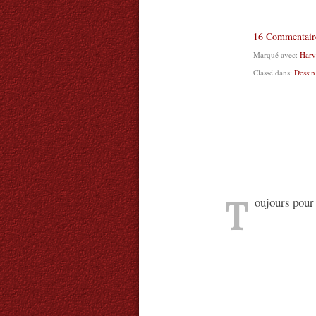
16 Commentair
Marqué avec:
Harv
Classé dans:
Dessin
T
oujours pour