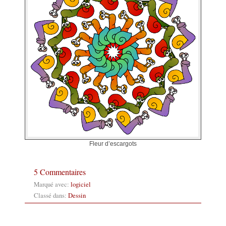
Fleur d’escargots
5 Commentaires
Marqué avec:
logiciel
Classé dans:
Dessin