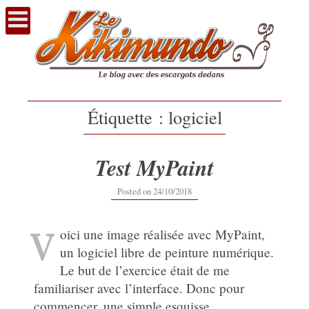
Voir
le
contenu
Étiquette :
logiciel
Test MyPaint
24/10/2018
Posted on
24/10/2018
V
oici une image réalisée avec MyPaint,
un logiciel libre de peinture numérique.
Le but de l’exercice était de me
familiariser avec l’interface. Donc pour
commencer, une simple esquisse…