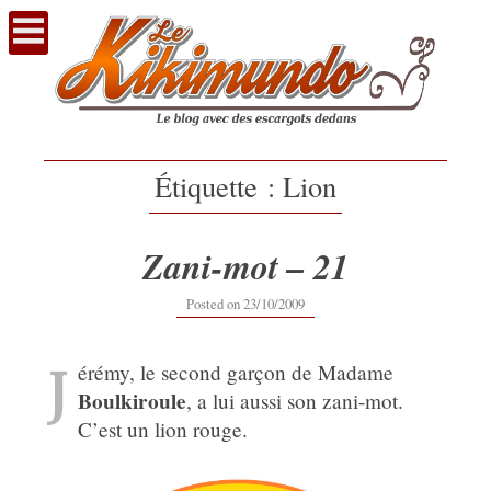
Voir
le
contenu
Étiquette :
Lion
Zani-mot – 21
16/09/2019
Posted on
23/10/2009
J
érémy, le second garçon de Madame
Boulkiroule
, a lui aussi son zani-mot.
C’est un lion rouge.