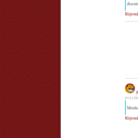
discut
Répond
07/11/20
Mouhah
Répond