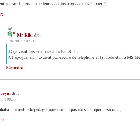
ent pas sur internet avec leurs copains trop occupés à jouer :)
re
Mr Kiki
dit :
25/10/2015 à 07:41
:D ça vient très vite, madame Pat2811…
A l’époque, ils n’avaient pas encore de téléphone et la mode était à MS 
Répondre
yueyin
dit :
15 à 08:00
aha une méthode pédagogique qui n’a pas été sans répercussions :-)
re