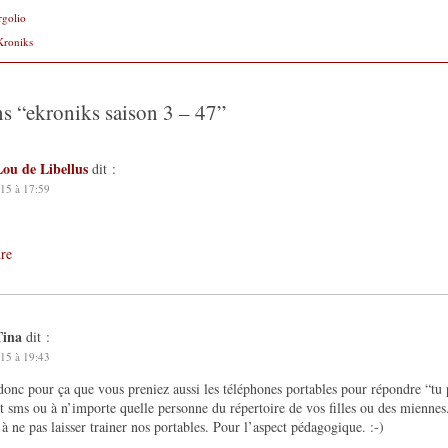
rgolio
Kroniks
ns “
ekroniks saison 3 – 47
”
Lou de Libellus
dit :
15 à 17:59
re
Tina
dit :
15 à 19:43
donc pour ça que vous preniez aussi les téléphones portables pour répondre “tu 
t sms ou à n’importe quelle personne du répertoire de vos filles ou des mienne
 à ne pas laisser trainer nos portables. Pour l’aspect pédagogique. :-)