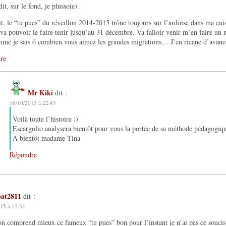
dit, sur le fond, je plussoie).
t, le “tu pues” du réveillon 2014-2015 trône toujours sur l’ardoise dans ma cuis
va pouvoir le faire tenir jusqu’au 31 décembre. Va falloir venir m’en faire 
me je sais ô combien vous aimez les grandes migrations… J’en ricane d’avanc
re
Mr Kiki
dit :
16/10/2015 à 22:43
Voilà toute l’histoire :)
Escargolio analysera bientôt pour vous la portée de sa méthode pédagogi
A bientôt madame Tina
Répondre
pat2811
dit :
15 à 11:34
on comprend mieux ce fameux “tu pues” bon pour l’instant je n’ai pas ce souci