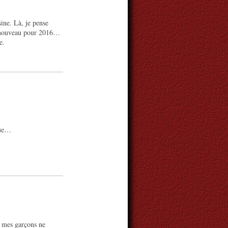
ine. Là, je pense
un nouveau pour 2016…
e.
que…
s mes garçons ne