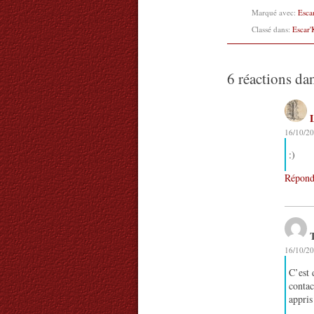
Marqué avec:
Esca
Classé dans:
Escar'
6 réactions da
16/10/20
:)
Répond
16/10/20
C’est 
contac
appris