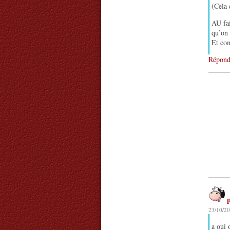
(Cela 
AU fai
qu’on 
Et com
Répond
23/10/20
a oui 