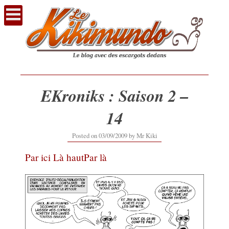
Voir
le
contenu
EKroniks : Saison 2 –
14
20/02/2017
Posted on
03/09/2009
by
Mr Kiki
Par ici
Là haut
Par là