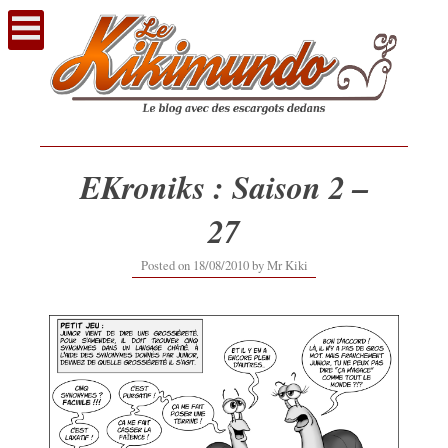
Voir
le
contenu
EKroniks : Saison 2 –
27
20/02/2017
Posted on
18/08/2010
by
Mr Kiki