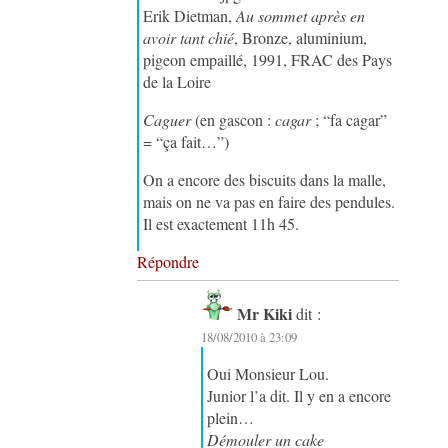
Erik Dietman,
Au sommet après en
avoir tant chié
, Bronze, aluminium,
pigeon empaillé, 1991, FRAC des Pays
de la Loire
Caguer
(en gascon :
cagar
; “fa cagar”
= “ça fait…”)
On a encore des biscuits dans la malle,
mais on ne va pas en faire des pendules.
Il est exactement 11h 45.
Répondre
Mr Kiki
dit :
18/08/2010 à 23:09
Oui Monsieur Lou.
Junior l’a dit. Il y en a encore
plein…
Démouler un cake