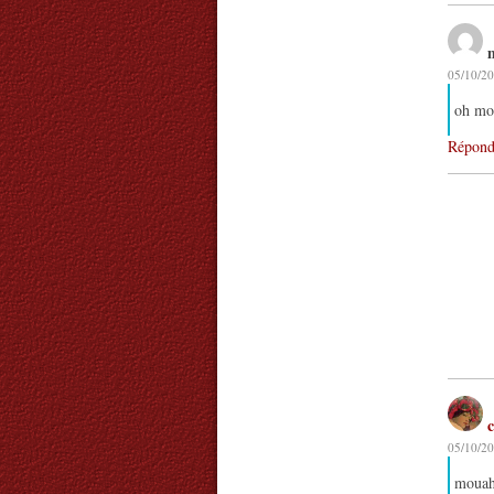
05/10/20
oh mon
Répond
05/10/20
mouaha