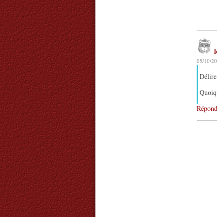
05/10/20
Délire
Quoiqu
Répond