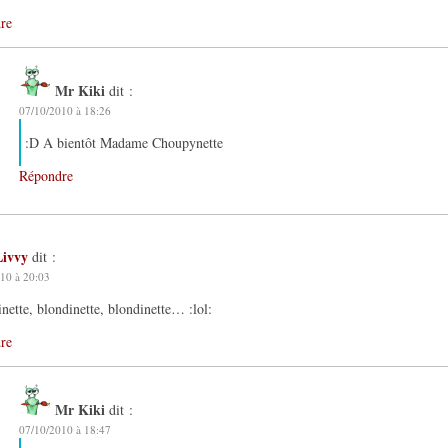
re
Mr Kiki
dit :
07/10/2010 à 18:26
:D A bientôt Madame Choupynette
Répondre
Livvy
dit :
10 à 20:03
nette, blondinette, blondinette… :lol:
re
Mr Kiki
dit :
07/10/2010 à 18:47