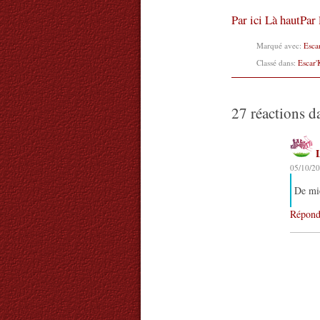
Par ici
Là haut
Par 
Marqué avec:
Esca
Classé dans:
Escar'
27 réactions d
L
05/10/20
De mie
Répond