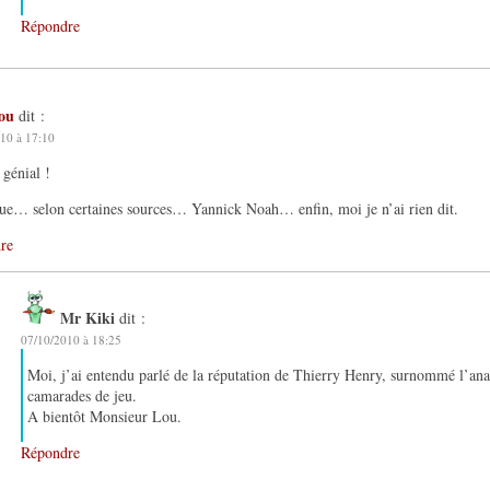
Répondre
lou
dit :
10 à 17:10
 génial !
e… selon certaines sources… Yannick Noah… enfin, moi je n’ai rien dit.
re
Mr Kiki
dit :
07/10/2010 à 18:25
Moi, j’ai entendu parlé de la réputation de Thierry Henry, surnommé l’ana
camarades de jeu.
A bientôt Monsieur Lou.
Répondre