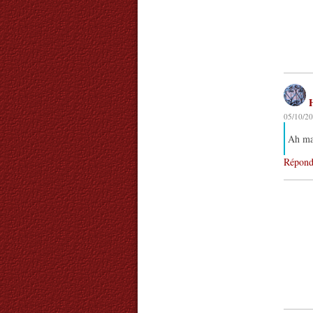
05/10/20
Ah ma
Répond