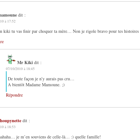
mamoune
dit :
10 à 17:52
 kiki tu vas finir par choquer ta mère… Non je rigole bravo pour tes histoires
re
Mr Kiki
dit :
07/10/2010 à 18:45
De toute façon je n’y aurais pas cru…
A bientôt Madame Mamoune. ;)
Répondre
choupynette
dit :
10 à 18:53
haha… je m’en souviens de celle-là… :) quelle famille!