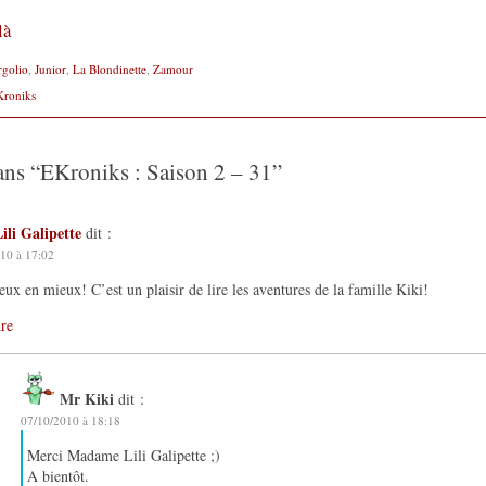
là
rgolio
,
Junior
,
La Blondinette
,
Zamour
Kroniks
ans “
EKroniks : Saison 2 – 31
”
ili Galipette
dit :
10 à 17:02
ux en mieux! C’est un plaisir de lire les aventures de la famille Kiki!
re
Mr Kiki
dit :
07/10/2010 à 18:18
Merci Madame Lili Galipette ;)
A bientôt.