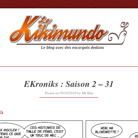
EKroniks : Saison 2 – 31
20/02/2017
Posted on
05/10/2010
by
Mr Kiki
là