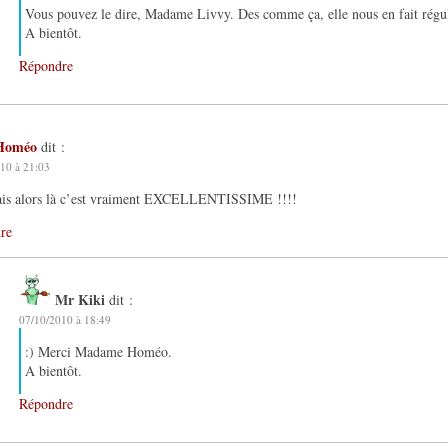
Vous pouvez le dire, Madame Livvy. Des comme ça, elle nous en fait rég
A bientôt.
Répondre
Homéo
dit :
10 à 21:03
is alors là c’est vraiment EXCELLENTISSIME !!!!
re
Mr Kiki
dit :
07/10/2010 à 18:49
:) Merci Madame Homéo.
A bientôt.
Répondre