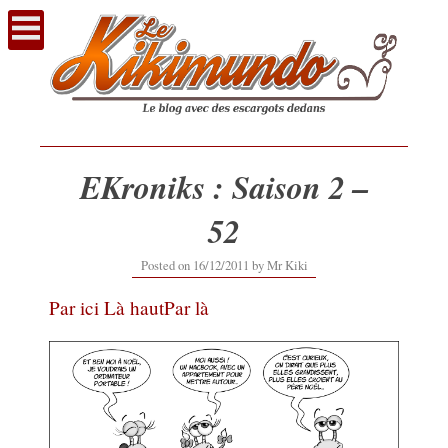
Voir
le
contenu
EKroniks : Saison 2 –
52
20/02/2017
Posted on
16/12/2011
by
Mr Kiki
Par ici
Là haut
Par là