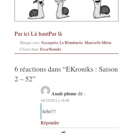
Par ici
Là haut
Par là
Marqué avec:
Escargolio
,
La Blondinette
,
Mam'zelle Milou
Classé dans:
Escar'Kroniks
6 réactions dans “
EKroniks : Saison
2 – 52
”
Anaïs plume
dit :
16/12/2011 à 18:09
héhé!!!
Répondre