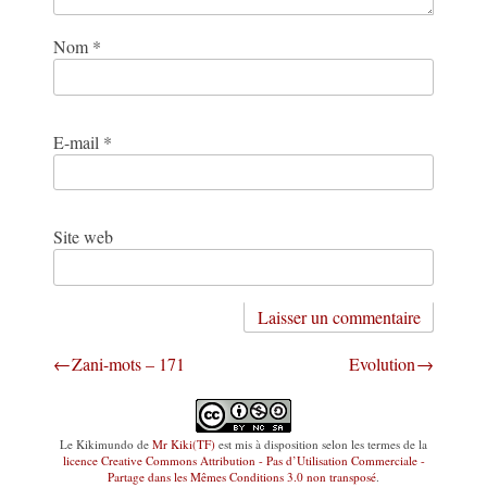
Nom
*
E-mail
*
Site web
Navigation
Zani-mots – 171
Evolution
de
l’article
Le Kikimundo
de
Mr Kiki(TF)
est mis à disposition selon les termes de la
licence Creative Commons Attribution - Pas d’Utilisation Commerciale -
Partage dans les Mêmes Conditions 3.0 non transposé
.