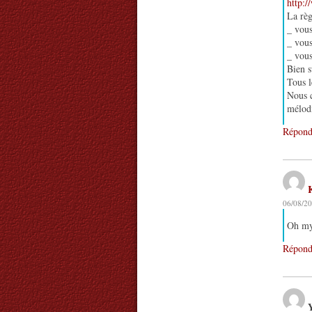
http:/
La règ
_ vou
_ vous
_ vous
Bien s
Tous l
Nous c
mélodi
Répond
06/08/20
Oh my…
Répond