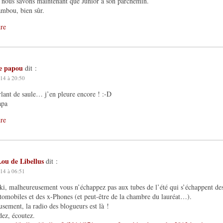
 nous savons maintenant que Junior a son parchemin.
mbou, bien sûr.
re
le papou
dit :
14 à 20:50
lant de saule… j’en pleure encore ! :-D
apa
re
Lou de Libellus
dit :
14 à 06:51
i, malheureusement vous n’échappez pas aux tubes de l’été qui s’échappent de
tomobiles et des x-Phones (et peut-être de la chambre du lauréat…).
sement, la radio des blogueurs est là !
ez, écoutez.