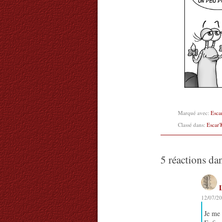
Marqué avec:
Esca
Classé dans:
Escar'
5 réactions da
12/07/20
Je me 