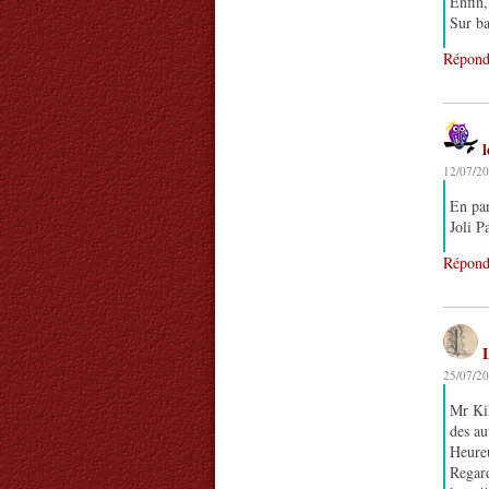
Enfin,
Sur ba
Répond
12/07/20
En par
Joli P
Répond
25/07/20
Mr Kik
des au
Heureu
Regard