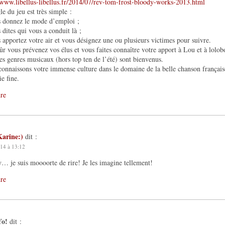
/www.libellus-libellus.fr/2014/07/rev-tom-frost-bloody-works-2013.html
le du jeu est très simple :
s donnez le mode d’emploi ;
 dites qui vous a conduit là ;
 apportez votre air et vous désignez une ou plusieurs victimes pour suivre.
ûr vous prévenez vos élus et vous faites connaître votre apport à Lou et à lolob
es genres musicaux (hors top ten de l’été) sont bienvenus.
onnaissons votre immense culture dans le domaine de la belle chanson française
e fine.
re
Karine:)
dit :
14 à 13:12
 je suis moooorte de rire! Je les imagine tellement!
re
Yo!
dit :