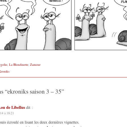
rgolio
,
La Blondinette
,
Zamour
Kroniks
ns “
ekroniks saison 3 – 35
”
Lou de Libellus
dit :
14 à 18:21
suis écroulé en lisant les deux dernières vignettes.