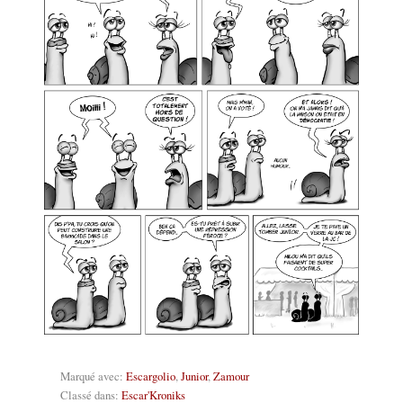
Marqué avec:
Escargolio
,
Junior
,
Zamour
Classé dans:
Escar'Kroniks