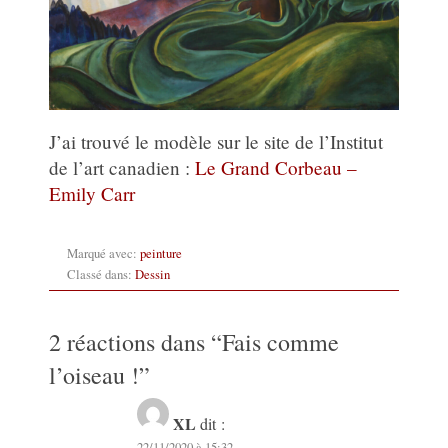
J’ai trouvé le modèle sur le site de l’Institut
de l’art canadien :
Le Grand Corbeau –
Emily Carr
Marqué avec:
peinture
Classé dans:
Dessin
2 réactions dans “
Fais comme
l’oiseau !
”
XL
dit :
22/11/2020 à 15:32