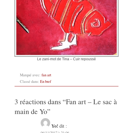
Le zani-mot de Tina – Cuir repoussé
Marqué avec:
fan art
Classé dans:
En bref
3 réactions dans “
Fan art – Le sac à
main de Yo
”
Yo!
dit :
06/11/2017 à 21:06