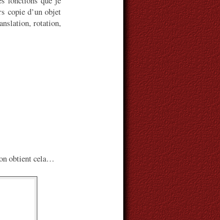
es fonctions que je
rs copie d’un objet
nslation, rotation,
 on obtient cela…