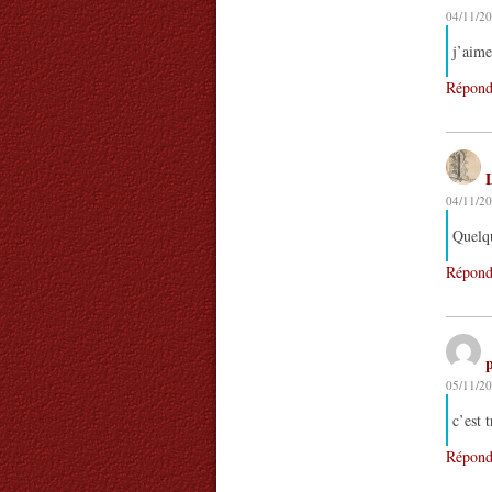
04/11/20
j’aim
Répond
04/11/20
Quelqu
Répond
05/11/20
c’est 
Répond