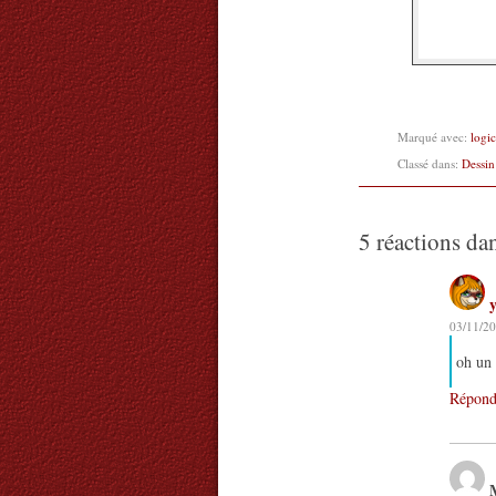
Marqué avec:
logic
Classé dans:
Dessin
5 réactions da
03/11/20
oh un 
Répond