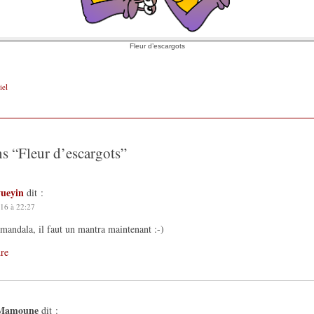
Fleur d’escargots
iel
ns “
Fleur d’escargots
”
yueyin
dit :
16 à 22:27
mandala, il faut un mantra maintenant :-)
re
Mamoune
dit :