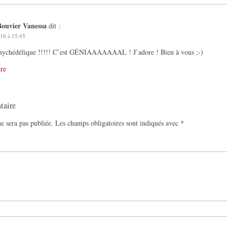
Bouvier Vanessa
dit :
16 à 15:45
psychédélique !!!!! C’est GÉNIAAAAAAAL ! J’adore ! Bien à vous ;-)
re
taire
e sera pas publiée.
Les champs obligatoires sont indiqués avec
*