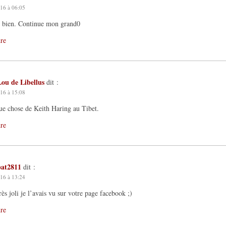
16 à 06:05
e bien. Continue mon grand0
re
Lou de Libellus
dit :
16 à 15:08
e chose de Keith Haring au Tibet.
re
pat2811
dit :
16 à 13:24
très joli je l’avais vu sur votre page facebook ;)
re