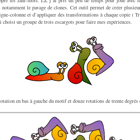
pre les zani-mots. Là, j’ai pris un peu de temps pour joué avec l
et notamment le pavage de clones. Cet outil permet de créer plusieu
igne-colonne et d’appliquer des transformations à chaque copie ( Tra
choisi un groupe de trois escargots pour faire mes expériences.
rotation en bas à gauche du motif et douze rotations de trente degrés