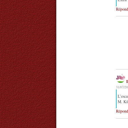
Répond
L
31/07/20
L’esca
M. Kik
Répond