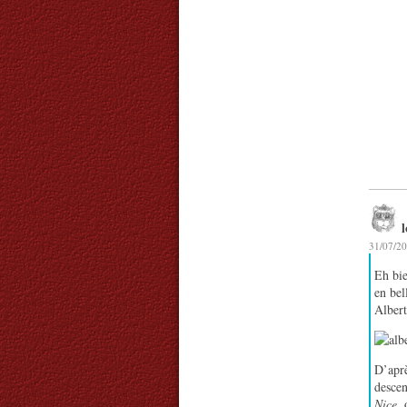
31/07/20
Eh bie
en bel
Albert
D’aprè
descen
Nice
,