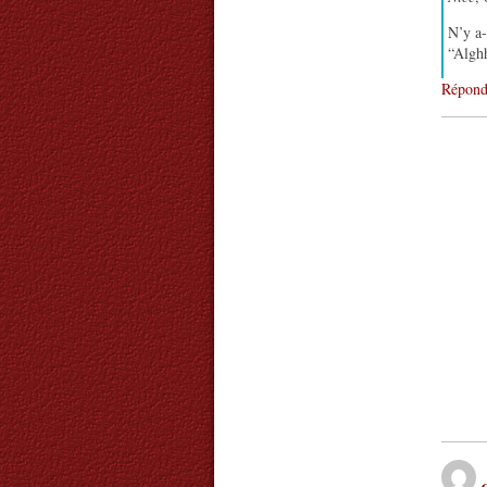
N’y a-
“Algh
Répond