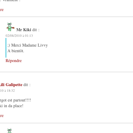
re
Mr Kiki
dit :
02/08/2010 à 01:13
;) Merci Madame Livvy
A bientôt.
Répondre
ili Galipette
dit :
10 à 18:32
rgot est partout!!!!
i in da place!
re