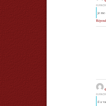
01/08/20
je me 
Répond
01/08/20
il a v