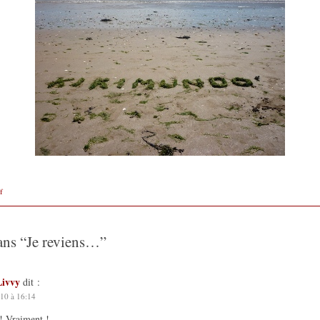
f
ans “
Je reviens…
”
Livvy
dit :
10 à 16:14
! Vraiment !