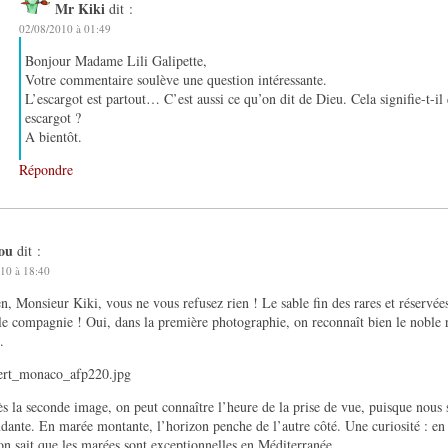
Mr Kiki
dit :
02/08/2010 à 01:49
Bonjour Madame Lili Galipette,
Votre commentaire soulève une question intéressante.
L’escargot est partout… C’est aussi ce qu’on dit de Dieu. Cela signifie-t-il
escargot ?
A bientôt.
Répondre
lou
dit :
10 à 18:40
n, Monsieur Kiki, vous ne vous refusez rien ! Le sable fin des rares et réservé
le compagnie ! Oui, dans la première photographie, on reconnaît bien le noble 
.
s la seconde image, on peut connaître l’heure de la prise de vue, puisque nou
dante. En marée montante, l’horizon penche de l’autre côté. Une curiosité : en 
 on sait que les marées sont exceptionnelles en Méditerranée.