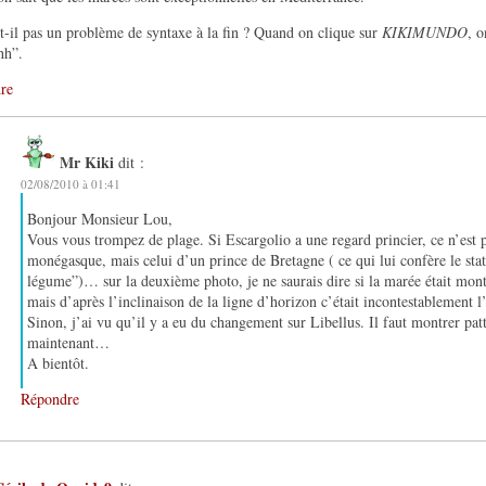
t-il pas un problème de syntaxe à la fin ? Quand on clique sur
KIKIMUNDO
, o
hh”.
re
Mr Kiki
dit :
02/08/2010 à 01:41
Bonjour Monsieur Lou,
Vous vous trompez de plage. Si Escargolio a une regard princier, ce n’est 
monégasque, mais celui d’un prince de Bretagne ( ce qui lui confère le stat
légume”)… sur la deuxième photo, je ne saurais dire si la marée était mon
mais d’après l’inclinaison de la ligne d’horizon c’était incontestablement 
Sinon, j’ai vu qu’il y a eu du changement sur Libellus. Il faut montrer pat
maintenant…
A bientôt.
Répondre