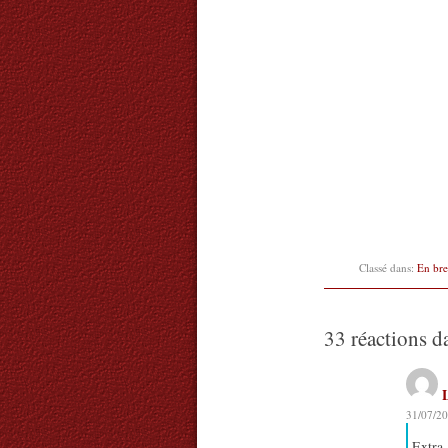
Classé dans:
En bre
33 réactions d
31/07/20
Extra 