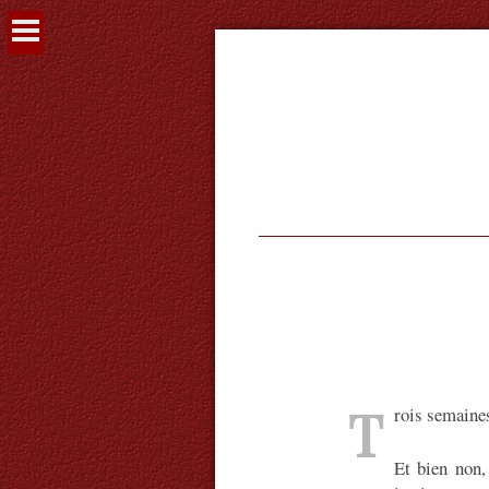
Voir
le
contenu
T
rois semaine
Et bien non,