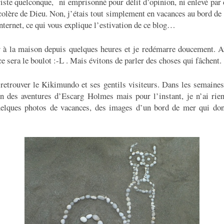
riste quelconque, ni emprisonné pour délit d’opinion, ni enlevé par d
 colère de Dieu. Non, j’étais tout simplement en vacances au bord d
nternet, ce qui vous explique l’estivation de ce blog…
r à la maison depuis quelques heures et je redémarre doucement. Au
 sera le boulot :-L . Mais évitons de parler des choses qui fâchent.
 retrouver le Kikimundo et ses gentils visiteurs. Dans les semaines
in des aventures d’Escarg Holmes mais pour l’instant, je n’ai rie
quelques photos de vacances, des images d’un bord de mer qui don