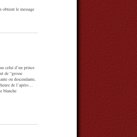
n obtient le message
pas celui d’un prince
ut de “grosse
tante ou descendante,
l’heure de l’apéro…
te blanche