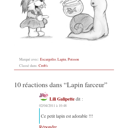
Marqué avec:
Escargolio
,
Lapin
,
Poisson
Classé dans:
Crob's
10 réactions dans “
Lapin farceur
”
Lili Galipette
dit :
02/04/2011 à 10:48
Ce petit lapin est adorable !!!
Répondre