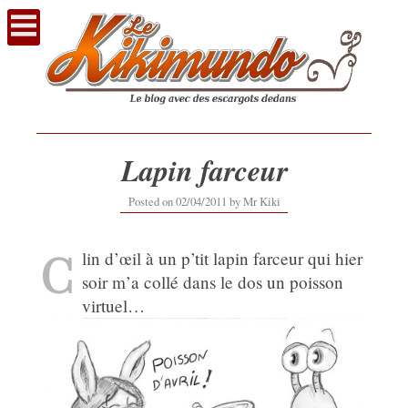
Voir
le
contenu
Lapin farceur
Posted on
02/04/2011
by
Mr Kiki
C
lin d’œil à un p’tit lapin farceur qui hier
soir m’a collé dans le dos un poisson
virtuel…