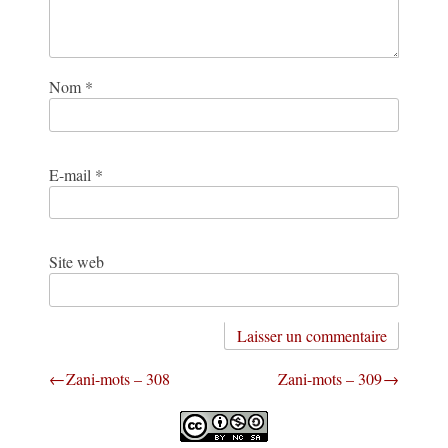
Nom
*
E-mail
*
Site web
Navigation
Zani-mots – 308
Zani-mots – 309
de