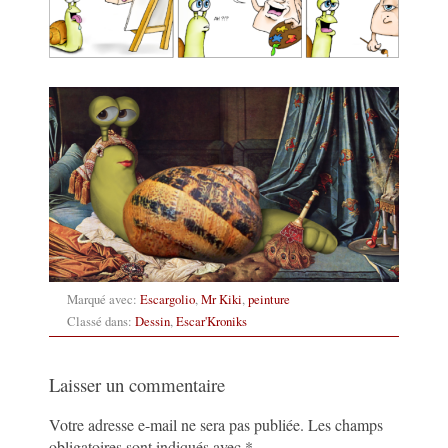
Marqué avec:
Escargolio
,
Mr Kiki
,
peinture
Classé dans:
Dessin
,
Escar'Kroniks
Laisser un commentaire
Votre adresse e-mail ne sera pas publiée.
Les champs
obligatoires sont indiqués avec
*