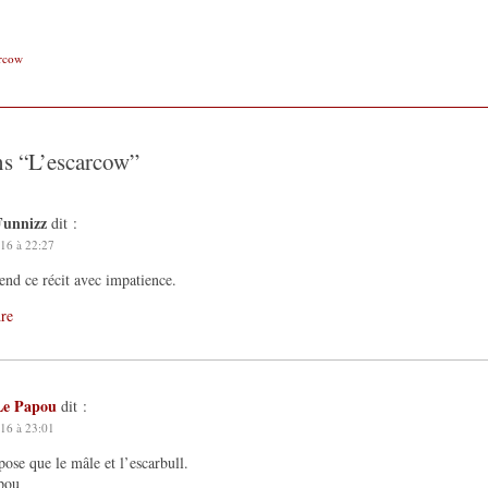
rcow
ns “
L’escarcow
”
Funnizz
dit :
16 à 22:27
end ce récit avec impatience.
re
Le Papou
dit :
16 à 23:01
pose que le mâle et l’escarbull.
pou