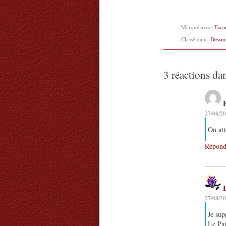
Marqué avec:
Esca
Classé dans:
Dessin
3 réactions da
27/08/20
On att
Répond
27/08/20
Je sup
Le Pa