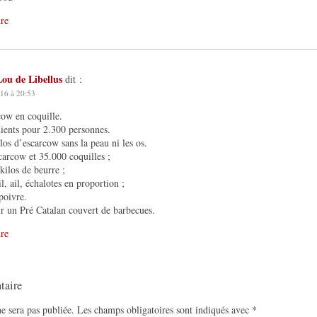
re
Lou de Libellus
dit :
16 à 20:53
ow en coquille.
ients pour 2.300 personnes.
los d’escarcow sans la peau ni les os.
carcow et 35.000 coquilles ;
kilos de beurre ;
il, ail, échalotes en proportion ;
 poivre.
r un Pré Catalan couvert de barbecues.
re
taire
e sera pas publiée.
Les champs obligatoires sont indiqués avec
*