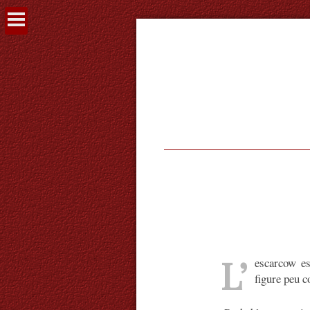
Voir
le
contenu
L’
escarcow es
figure peu c