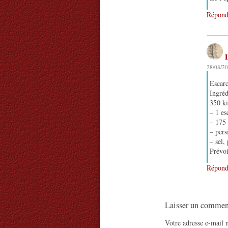
Répond
28/08/20
Escarc
Ingréd
350 ki
– 1 es
– 175 
– pers
– sel,
Prévoi
Répond
Laisser un commen
Votre adresse e-mail n