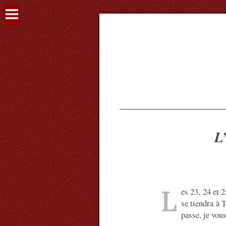
Voir
le
contenu
L
L
es 23, 24 et 
se tiendra à T
passe, je vous