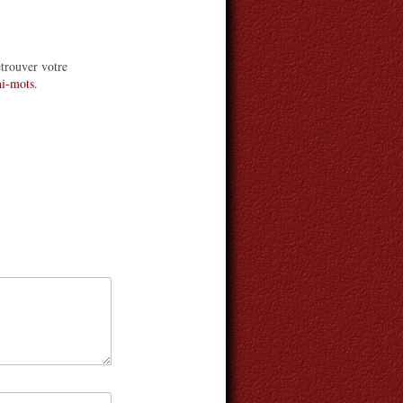
etrouver votre
ni-mots
.