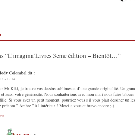
f
ns “
L’imagina’Livres 3eme édition – Bientôt…
”
elody Colombel
dit :
18 à 19:14
r Mr Kiki, je trouve vos dessins sublimes et d’une grande originalité. Un gran
l et aussi votre générosité. Nous souhaiterions avec mon mari nous faire tatoue
 fille. Si vous avez un petit moment, pourriez vous s’il vous plait dessiner un le
e prénom ” Ambre ” à l intérieur ? Merci a vous et bravo encore ;-)
re