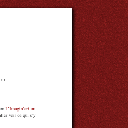
t…
ion
L’Imagin’arium
ller voir ce qui s’y