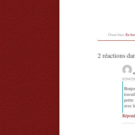
Classé dans:
En bre
2 réactions da
02/04/20
Bonjou
travai
petite
avec l
Répond