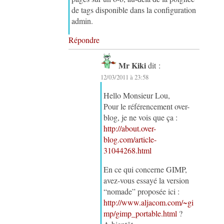
de tags disponible dans la configuration
admin.
Répondre
Mr Kiki
dit :
12/03/2011 à 23:58
Hello Monsieur Lou,
Pour le référencement over-
blog, je ne vois que ça :
http://about.over-
blog.com/article-
31044268.html
En ce qui concerne GIMP,
avez-vous essayé la version
“nomade” proposée ici :
http://www.aljacom.com/~gi
mp/gimp_portable.html
?