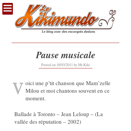
Voir
le
contenu
Pause musicale
Posted on
10/03/2011
by
Mr Kiki
V
oici une p’tit chanson que Mam’zelle
Milou et moi chantons souvent en ce
moment.
Ballade à Toronto – Jean Leloup – (La
vallée des réputation – 2002)