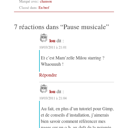
Marqué avec:
chanson
Classé dans:
En bref
7 réactions dans “
Pause musicale
”
lou
dit :
10/03/2011 à 21:01
Et c’est Mam’zelle Milou starring ?
Whaouuuh !
Répondre
lou
dit :
10/03/2011 à 21:04
Au fait, en plus d’un tutoriel pour Gimp,
et de conseils d’installation, j’aimerais
bien savoir comment référencer mes
pages sur un o-b, au-delà de la poignée