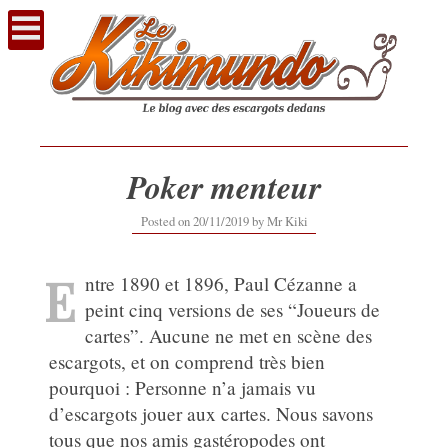
Voir
le
contenu
Poker menteur
19/11/2019
Posted on
20/11/2019
by
Mr Kiki
E
ntre 1890 et 1896, Paul Cézanne a
peint cinq versions de ses “Joueurs de
cartes”. Aucune ne met en scène des
escargots, et on comprend très bien
pourquoi : Personne n’a jamais vu
d’escargots jouer aux cartes. Nous savons
tous que nos amis gastéropodes ont