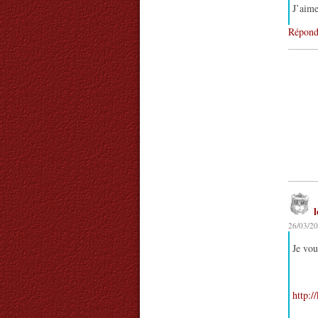
J’aime
Répond
26/03/20
Je vou
http:/