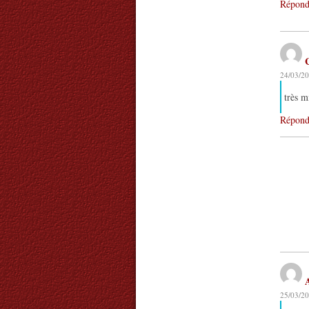
Répond
24/03/20
très m
Répond
25/03/20