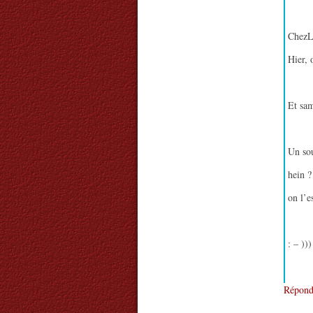
ChezLo
Hier, 
Et sam
Un sou
hein ?
on l’e
: – )))
Répond