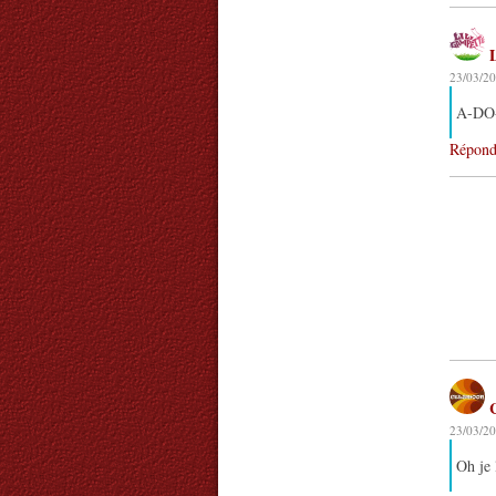
L
23/03/20
A-DO
Répond
23/03/20
Oh je 