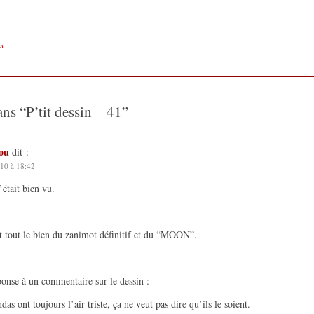
a
ans “
P’tit dessin – 41
”
lou
dit :
10 à 18:42
’était bien vu.
it tout le bien du zanimot définitif et du “MOON”.
onse à un commentaire sur le dessin :
ndas ont toujours l’air triste, ça ne veut pas dire qu’ils le soient.