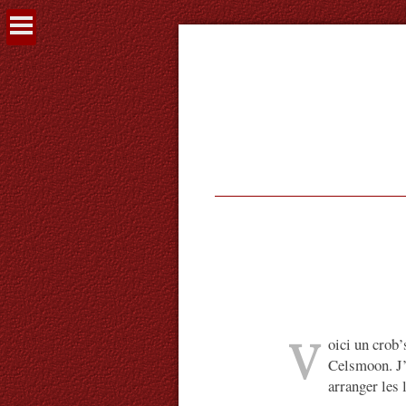
Voir
le
contenu
V
oici un crob
Celsmoon. J’
arranger les 