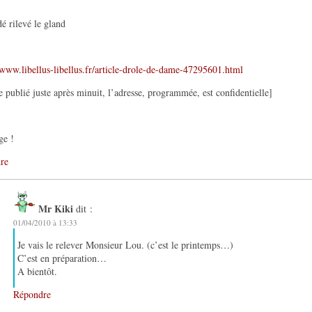
é rilevé le gland
/www.libellus-libellus.fr/article-drole-de-dame-47295601.html
le publié juste après minuit, l’adresse, programmée, est confidentielle]
ge !
re
Mr Kiki
dit :
01/04/2010 à 13:33
Je vais le relever Monsieur Lou. (c’est le printemps…)
C’est en préparation…
A bientôt.
Répondre