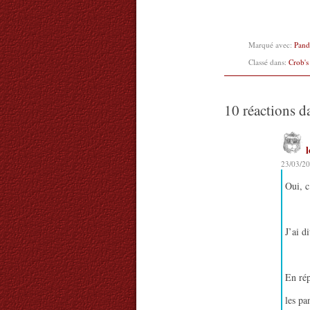
Marqué avec:
Pand
Classé dans:
Crob's
10 réactions d
23/03/20
Oui, c
J’ai d
En rép
les pa