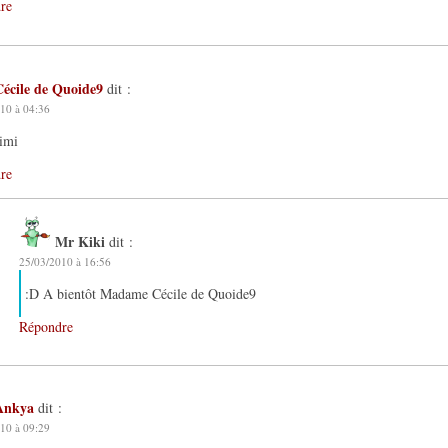
re
Cécile de Quoide9
dit :
10 à 04:36
imi
re
Mr Kiki
dit :
25/03/2010 à 16:56
:D A bientôt Madame Cécile de Quoide9
Répondre
Ankya
dit :
10 à 09:29