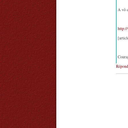
A vô d
http:/
[artic
Coura
Répond