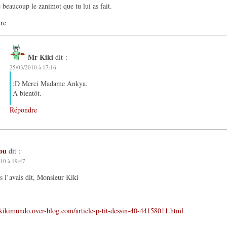
 beaucoup le zanimot que tu lui as fait.
re
Mr Kiki
dit :
25/03/2010 à 17:16
:D Merci Madame Ankya.
A bientôt.
Répondre
lou
dit :
10 à 19:47
s l’avais dit, Monsieur Kiki
/kikimundo.over-blog.com/article-p-tit-dessin-40-44158011.html