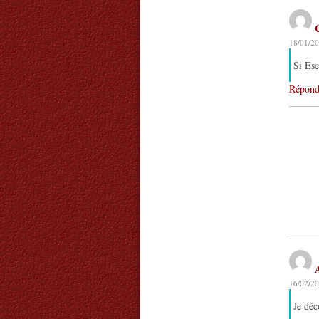
18/01/20
Si Esc
Répond
16/02/20
Je déc