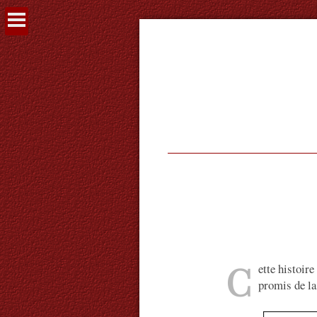
Voir
le
contenu
C
ette histoir
promis de la