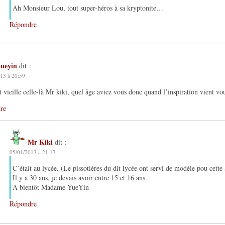
Ah Monsieur Lou, tout super-héros à sa kryptonite…
Répondre
yueyin
dit :
13 à 20:59
st vieille celle-là Mr kiki, quel âge aviez vous donc quand l’inspiration vient vou
re
Mr Kiki
dit :
05/01/2013 à 21:17
C’était au lycée. (Le pissotières du dit lycée ont servi de modèle pou cett
Il y a 30 ans, je devais avoir entre 15 et 16 ans.
A bientôt Madame YueYin
Répondre