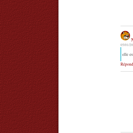
05/01/20
elle e
Répond