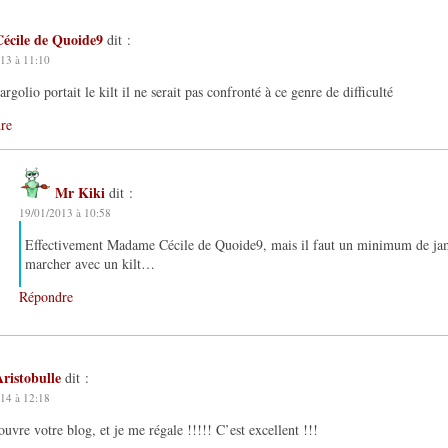
Cécile de Quoide9
dit :
13 à 11:10
argolio portait le kilt il ne serait pas confronté à ce genre de difficulté
re
Mr Kiki
dit :
19/01/2013 à 10:58
Effectivement Madame Cécile de Quoide9, mais il faut un minimum de ja
marcher avec un kilt…
Répondre
Aristobulle
dit :
14 à 12:18
ouvre votre blog, et je me régale !!!!! C’est excellent !!!