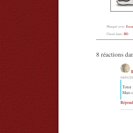
Marqué avec:
Esca
Classé dans:
BD
8 réactions da
04/01/20
Totor 
Mais o
Répond