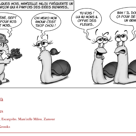
là
es
,
Escargolio
,
Mam'zelle Milou
,
Zamour
Kroniks