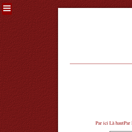
Voir
le
contenu
Par ici
Là haut
Par 