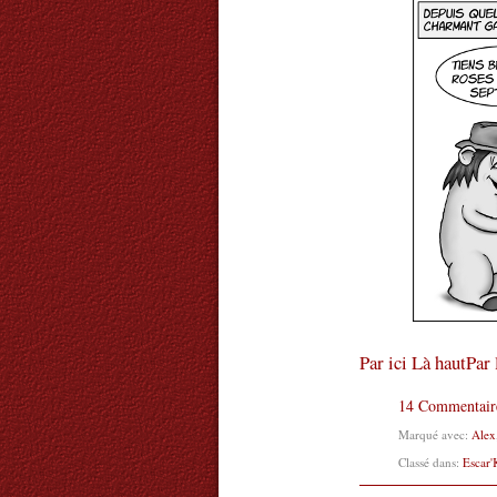
Par ici
Là haut
Par 
14 Commentair
Marqué avec:
Alex
Classé dans:
Escar'