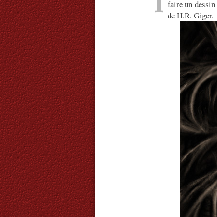
I
faire un dessin
de H.R. Giger.