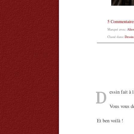
5 Commentaire
Marqué avec:
Alie
Classé dans:
Dessin
D
essin fait à
Vous vous de
Et ben voilà !