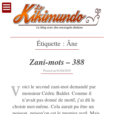
Voir
le
contenu
Étiquette :
Âne
Zani-mots – 388
12/09/2019
Posted on
01/04/2019
V
oici le second zani-mot demandé par
monsieur Cédric Baldet. Comme il
n’avait pas donné de motif, j’ai dû le
choisir moi-même. Cela aurait pu être un
poisson, puisqu’on est le premier avril. Mais