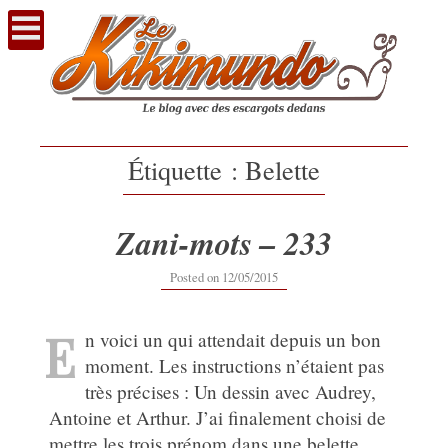
Voir
le
contenu
Étiquette :
Belette
Zani-mots – 233
12/09/2019
Posted on
12/05/2015
E
n voici un qui attendait depuis un bon
moment. Les instructions n’étaient pas
très précises : Un dessin avec Audrey,
Antoine et Arthur. J’ai finalement choisi de
mettre les trois prénom dans une belette.