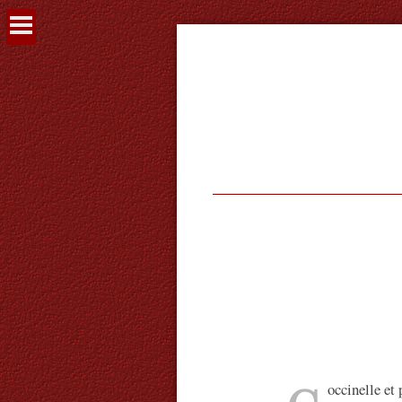
Voir
le
contenu
occinelle et