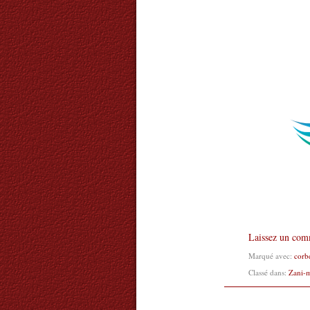
Laissez un com
Marqué avec:
corb
Classé dans:
Zani-