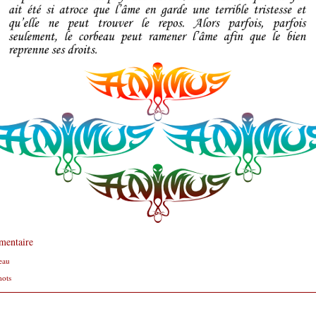
mentaire
eau
mots