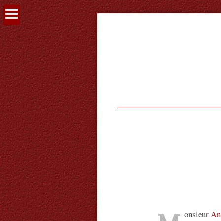
Voir
le
contenu
onsieur
An