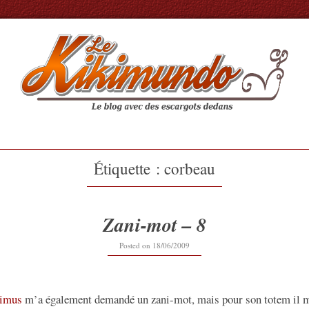
Étiquette :
corbeau
Zani-mot – 8
16/09/2019
Posted on
18/06/2009
imus
m’a également demandé un zani-mot, mais pour son totem il m’