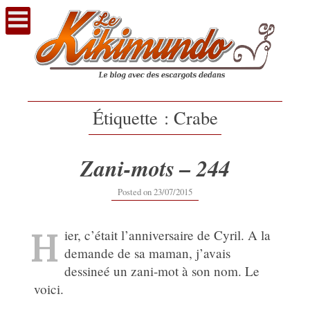
Voir
le
contenu
Étiquette :
Crabe
Zani-mots – 244
12/09/2019
Posted on
23/07/2015
H
ier, c’était l’anniversaire de Cyril. A la
demande de sa maman, j’avais
dessineé un zani-mot à son nom. Le
voici.