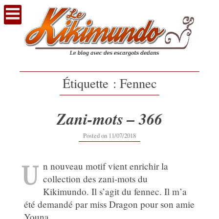
Voir
le
contenu
Étiquette :
Fennec
Zani-mots – 366
12/09/2019
Posted on
11/07/2018
U
n nouveau motif vient enrichir la
collection des zani-mots du
Kikimundo. Il s’agit du fennec. Il m’a
été demandé par miss Dragon pour son amie
Youna.