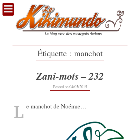
Voir
le
contenu
Étiquette :
manchot
Zani-mots – 232
12/09/2019
Posted on
04/05/2015
L
e manchot de Noémie…