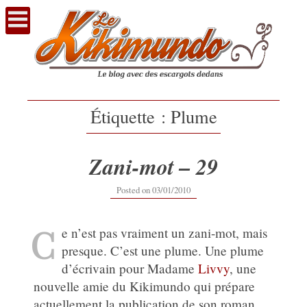
Voir
le
contenu
Étiquette :
Plume
Zani-mot – 29
16/09/2019
Posted on
03/01/2010
C
e n’est pas vraiment un zani-mot, mais
presque. C’est une plume. Une plume
d’écrivain pour Madame
Livvy
, une
nouvelle amie du Kikimundo qui prépare
actuellement la publication de son roman