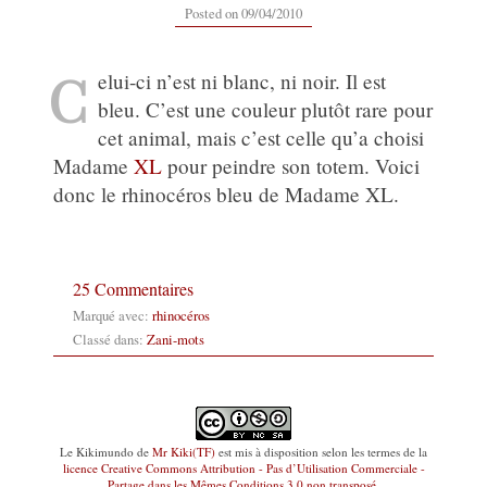
16/09/2019
Posted on
09/04/2010
C
elui-ci n’est ni blanc, ni noir. Il est
bleu. C’est une couleur plutôt rare pour
cet animal, mais c’est celle qu’a choisi
Madame
XL
pour peindre son totem. Voici
donc le rhinocéros bleu de Madame XL.
25 Commentaires
Marqué avec:
rhinocéros
Classé dans:
Zani-mots
Le Kikimundo
de
Mr Kiki(TF)
est mis à disposition selon les termes de la
licence Creative Commons Attribution - Pas d’Utilisation Commerciale -
Partage dans les Mêmes Conditions 3.0 non transposé
.