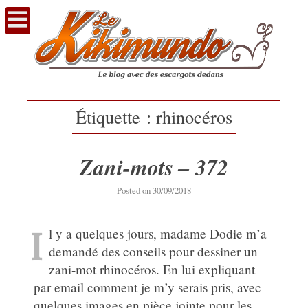
Voir
le
contenu
Étiquette :
rhinocéros
Zani-mots – 372
12/09/2019
Posted on
30/09/2018
I
l y a quelques jours, madame Dodie m’a
demandé des conseils pour dessiner un
zani-mot rhinocéros. En lui expliquant
par email comment je m’y serais pris, avec
quelques images en pièce jointe pour les