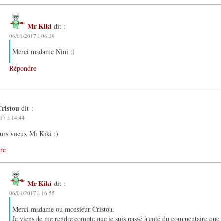
Mr Kiki
dit :
06/01/2017 à 06:39
Merci madame Nini :)
Répondre
Cristou
dit :
17 à 14:44
urs voeux Mr Kiki :)
re
Mr Kiki
dit :
06/01/2017 à 16:55
Merci madame ou monsieur Cristou.
Je viens de me rendre compte que je suis passé à coté du commentaire que v