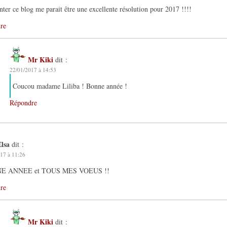
ter ce blog me parait être une excellente résolution pour 2017 !!!!
re
Mr Kiki
dit :
22/01/2017 à 14:53
Coucou madame Liliba ! Bonne année !
Répondre
Elsa
dit :
17 à 11:26
E ANNEE et TOUS MES VOEUS !!
re
Mr Kiki
dit :