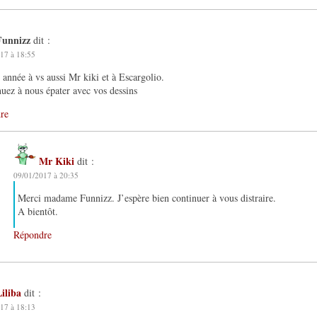
Funnizz
dit :
17 à 18:55
année à vs aussi Mr kiki et à Escargolio.
uez à nous épater avec vos dessins
re
Mr Kiki
dit :
09/01/2017 à 20:35
Merci madame Funnizz. J’espère bien continuer à vous distraire.
A bientôt.
Répondre
iliba
dit :
17 à 18:13