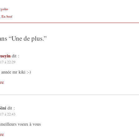
rgolio
,
En bref
ans “
Une de plus.
”
yueyin
dit :
17 à 22:29
année mr kiki :-)
re
Nini
dit :
17 à 22:43
meilleurs voeux à vous
re