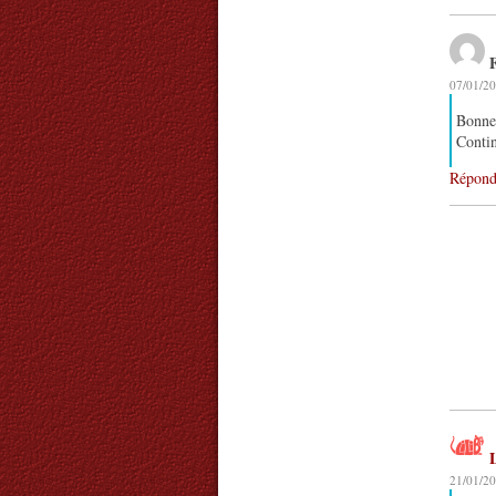
07/01/20
Bonne 
Contin
Répond
L
21/01/20