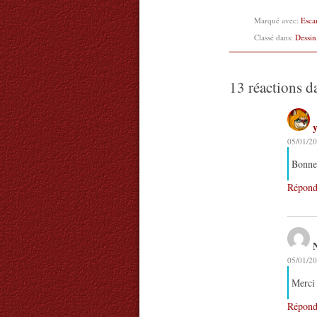
Marqué avec:
Esca
Classé dans:
Dessin
13 réactions d
05/01/20
Bonne 
Répond
05/01/20
Merci 
Répond