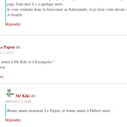
page Zani-mot il y a quelque mois.
Je vous souhaite donc la bienvenue au Kikimundo, et je ferai votre dessin
A bientôt.
Répondre
Le Papou
dit :
17 à 15:37
année à Mr Kiki et à Escargolio !
pou
re
Mr Kiki
dit :
06/01/2017 à 16:45
Bonne année monsieur Le Papou, et bonne année à Hubert aussi…
Répondre