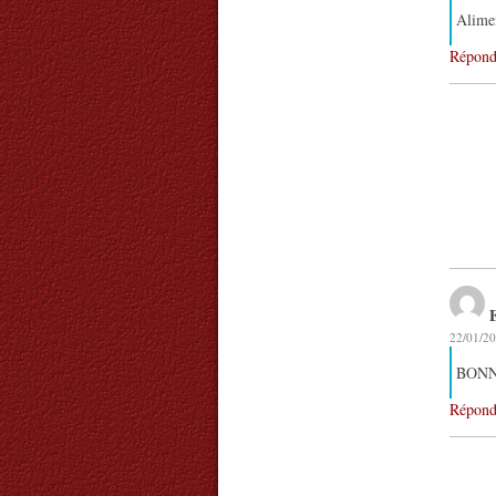
Alimen
Répond
22/01/20
BONN
Répond