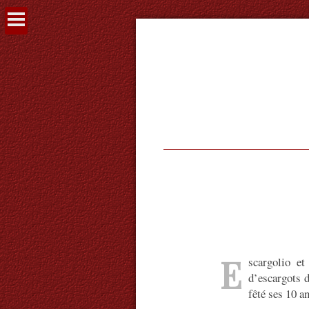
Voir
le
contenu
E
scargolio e
d’escargots 
fêté ses 10 an