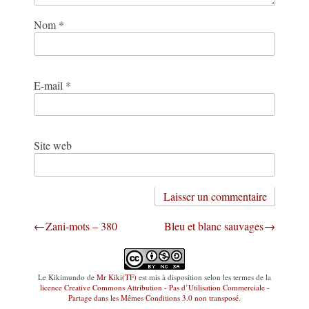
Nom
*
E-mail
*
Site web
Navigation
Zani-mots – 380
Bleu et blanc sauvages
de
l’article
Le Kikimundo
de
Mr Kiki(TF)
est mis à disposition selon les termes de la
licence Creative Commons Attribution - Pas d’Utilisation Commerciale -
Partage dans les Mêmes Conditions 3.0 non transposé
.