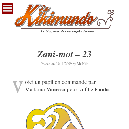
Voir
le
contenu
Zani-mot – 23
16/09/2019
Posted on
03/11/2009
by
Mr Kiki
V
oici un papillon commandé par
Vanessa
Enola
Madame
pour sa fille
.