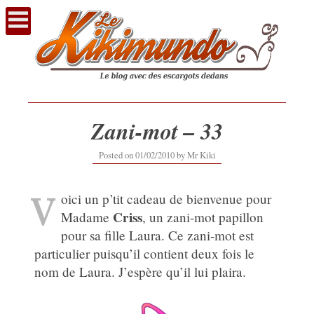
Voir
le
contenu
Zani-mot – 33
16/09/2019
Posted on
01/02/2010
by
Mr Kiki
V
oici un p’tit cadeau de bienvenue pour
Criss
Madame
, un zani-mot papillon
pour sa fille Laura. Ce zani-mot est
particulier puisqu’il contient deux fois le
nom de Laura. J’espère qu’il lui plaira.