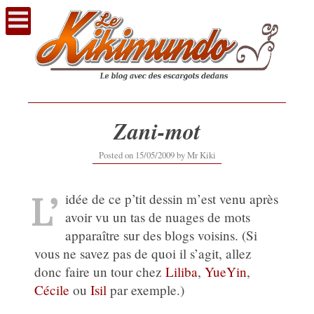
Voir
le
contenu
Zani-mot
16/09/2019
Posted on
15/05/2009
by
Mr Kiki
L’
idée de ce p’tit dessin m’est venu après
avoir vu un tas de nuages de mots
apparaître sur des blogs voisins. (Si
vous ne savez pas de quoi il s’agit, allez
donc faire un tour chez
Liliba
,
YueYin
,
Cécile
ou
Isil
par exemple.)