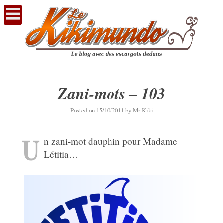
Voir
le
contenu
Zani-mots – 103
16/09/2019
Posted on
15/10/2011
by
Mr Kiki
U
n zani-mot dauphin pour Madame
Létitia…