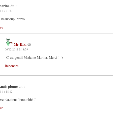
marina
dit :
11 à 21:57
e beaucoup, bravo
re
Mr Kiki
dit :
06/12/2011 à 18:59
C’est gentil Madame Marina. Merci ! :)
Répondre
Anaïs plume
dit :
11 à 18:12
re réaction: “ooooohhh!”
re