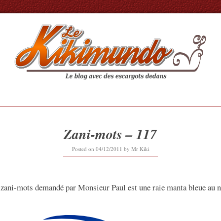
Zani-mots – 117
16/09/2019
Posted on
04/12/2011
by
Mr Kiki
 zani-mots demandé par Monsieur Paul est une raie manta bleue au