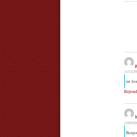
11/12/20
un lio
Répond
12/05/20
Bonjo