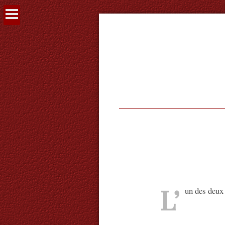
Voir
le
contenu
L’
un des deux