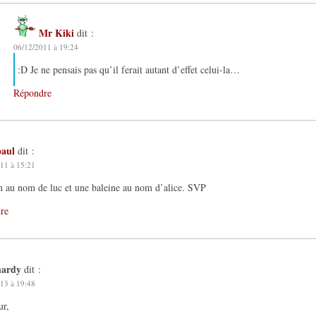
Mr Kiki
dit :
06/12/2011 à 19:24
:D Je ne pensais pas qu’il ferait autant d’effet celui-la…
Répondre
paul
dit :
11 à 15:21
n au nom de luc et une baleine au nom d’alice. SVP
re
hardy
dit :
13 à 19:48
ur,