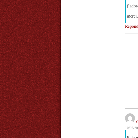
j’ador
merci,
Répond
10/02/20
Raie 