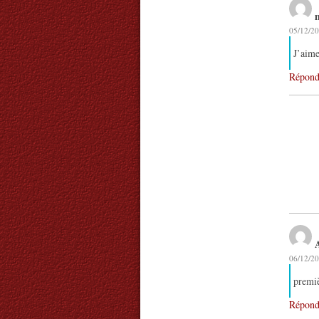
05/12/20
J’aim
Répond
06/12/20
premiè
Répond