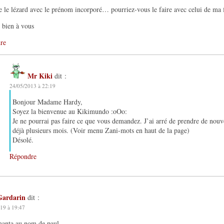
e le lézard avec le prénom incorporé… pourriez-vous le faire avec celui de ma f
 bien à vous
re
Mr Kiki
dit :
24/05/2013 à 22:19
Bonjour Madame Hardy,
Soyez la bienvenue au Kikimundo :oOo:
Je ne pourrai pas faire ce que vous demandez. J’ai arré de prendre de nouv
déjà plusieurs mois. (Voir menu Zani-mots en haut de la page)
Désolé.
Répondre
Gardarin
dit :
19 à 19:47
manta au nom de paul