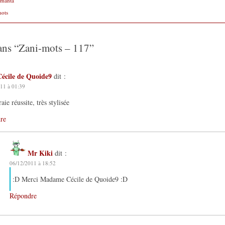
 manta
mots
ans “
Zani-mots – 117
”
Cécile de Quoide9
dit :
11 à 01:39
aie réussite, très stylisée
re
Mr Kiki
dit :
06/12/2011 à 18:52
:D Merci Madame Cécile de Quoide9 :D
Répondre