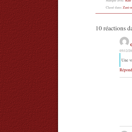
Marqué avec:
Raie
Classé dans:
Zani-
10 réactions d
05/12/20
Une vr
Répond