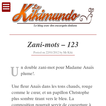
Voir
le
contenu
Zani-mots – 123
12/09/2019
Posted on
22/01/2012
by
Mr Kiki
U
n double zani-mot pour Madame Anaïs
plume!.
Une fleur Anaïs dans les tons chauds, rouge
comme le cœur, et un papillon Christophe
plus sombre tirant vers le bleu. La
composition pourrait servir de couverture à