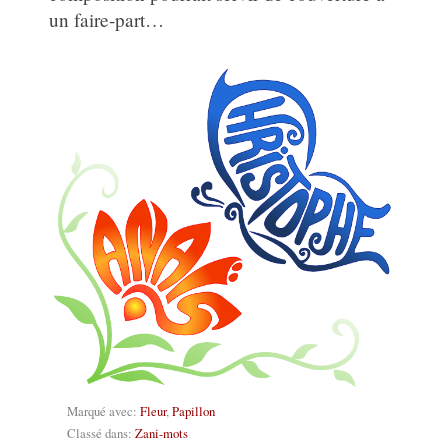
un faire-part…
Marqué avec:
Fleur
,
Papillon
Classé dans:
Zani-mots