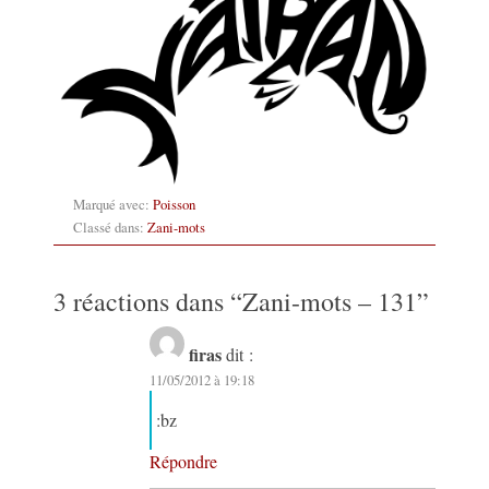
Marqué avec:
Poisson
Classé dans:
Zani-mots
3 réactions dans “
Zani-mots – 131
”
firas
dit :
11/05/2012 à 19:18
:bz
Répondre