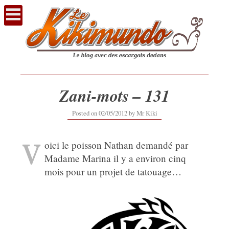
Voir
le
contenu
Zani-mots – 131
12/09/2019
Posted on
02/05/2012
by
Mr Kiki
V
oici le poisson Nathan demandé par
Madame Marina il y a environ cinq
mois pour un projet de tatouage…